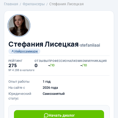
Главная
Фрилансеры
Стефания Лисецкая
Стефания Лисецкая
›
stefaniiaai
Нейросаммари
РЕЙТИНГ
ОТЗЫВЫ
ПРОФЕССИОНАЛИЗМ
КОММУНИКАЦИЯ
275
0
-
-
/10
/10
№ 4 288 в каталоге
Опыт работы
1 год
На сайте с
2026 года
Юридический
Самозанятый
статус
Начать диалог