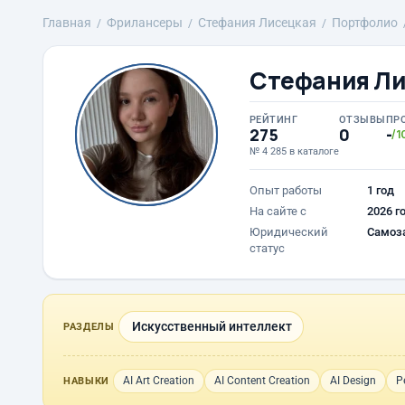
Главная
Фрилансеры
Стефания Лисецкая
Портфолио
Стефания Л
РЕЙТИНГ
ОТЗЫВЫ
ПР
275
0
-
/1
№ 4 285 в каталоге
Опыт работы
1 год
На сайте с
2026 г
Юридический
Самоз
статус
Искусственный интеллект
РАЗДЕЛЫ
AI Art Creation
AI Content Creation
AI Design
Р
НАВЫКИ