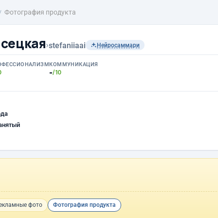
Фотография продукта
исецкая
›
stefaniiaai
Нейросаммари
ОФЕССИОНАЛИЗМ
КОММУНИКАЦИЯ
-
0
/10
ода
анятый
екламные фото
Фотография продукта