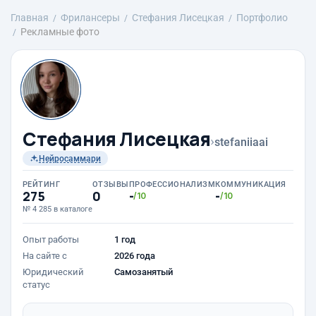
Главная
Фрилансеры
Стефания Лисецкая
Портфолио
Рекламные фото
Стефания Лисецкая
›
stefaniiaai
Нейросаммари
РЕЙТИНГ
ОТЗЫВЫ
ПРОФЕССИОНАЛИЗМ
КОММУНИКАЦИЯ
275
0
-
-
/10
/10
№ 4 285 в каталоге
Опыт работы
1 год
На сайте с
2026 года
Юридический
Самозанятый
статус