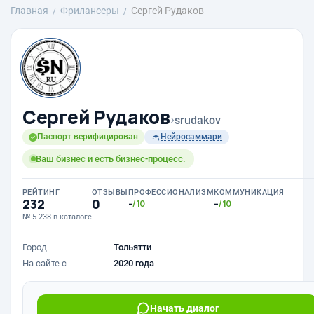
Главная
Фрилансеры
Сергей Рудаков
Сергей Рудаков
›
srudakov
Паспорт верифицирован
Нейросаммари
Ваш бизнес и есть бизнес-процесс.
РЕЙТИНГ
ОТЗЫВЫ
ПРОФЕССИОНАЛИЗМ
КОММУНИКАЦИЯ
232
0
-
-
/10
/10
№ 5 238 в каталоге
Город
Тольятти
На сайте с
2020 года
Начать диалог