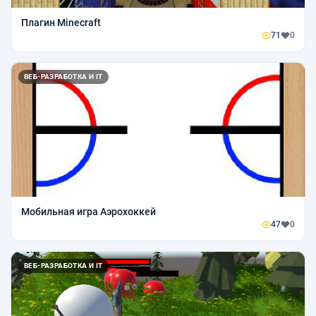
Плагин Minecraft
71
0
ВЕБ-РАЗРАБОТКА И IT
Мобильная игра Аэрохоккей
47
0
ВЕБ-РАЗРАБОТКА И IT