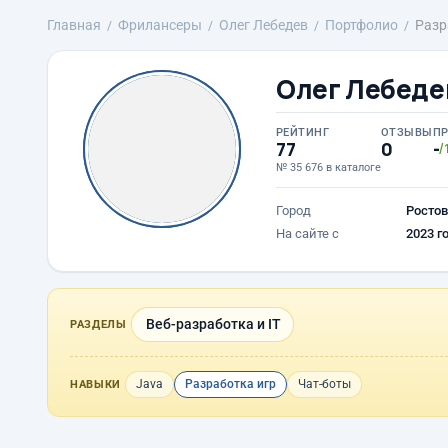
Главная
Фрилансеры
Олег Лебедев
Портфолио
Разр
Олег Лебеде
РЕЙТИНГ
ОТЗЫВЫ
П
77
0
-
/
№ 35 676 в каталоге
Город
Ростов
На сайте с
2023 г
Веб-разработка и IT
РАЗДЕЛЫ
Java
Разработка игр
Чат-боты
НАВЫКИ