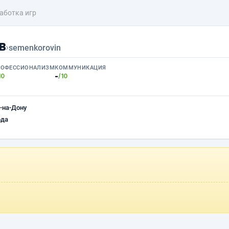
аботка игр
в
›
semenkorovin
РОФЕССИОНАЛИЗМ
КОММУНИКАЦИЯ
-
10
/10
-на-Дону
ода