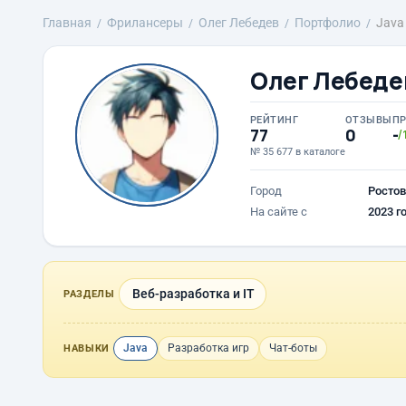
Главная
Фрилансеры
Олег Лебедев
Портфолио
Java
Олег Лебеде
РЕЙТИНГ
ОТЗЫВЫ
П
77
0
-
/
№ 35 677 в каталоге
Город
Ростов
На сайте с
2023 г
Веб-разработка и IT
РАЗДЕЛЫ
Java
Разработка игр
Чат-боты
НАВЫКИ