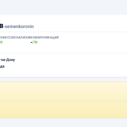
в
›
semenkorovin
РОФЕССИОНАЛИЗМ
КОММУНИКАЦИЯ
-
10
/10
-на-Дону
ода