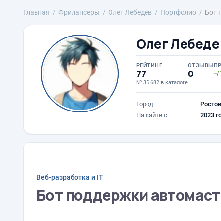
Главная
Фрилансеры
Олег Лебедев
Портфолио
Бот 
Олег Лебеде
РЕЙТИНГ
ОТЗЫВЫ
П
77
0
-
/
№ 35 682 в каталоге
Город
Ростов
На сайте с
2023 г
Веб-разработка и IT
Бот поддержки автомас