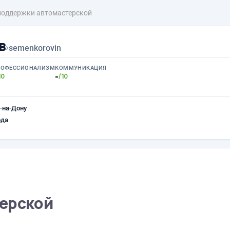
поддержки автомастерской
в
›
semenkorovin
РОФЕССИОНАЛИЗМ
КОММУНИКАЦИЯ
-
10
/10
-на-Дону
ода
терской