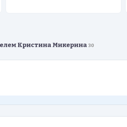
телем Кристина Микерина
30