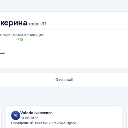
икерина
›
rodnik31
ОНАЛИЗМ
КОММУНИКАЦИЯ
-
/10
ода
Отзывы
5
Valeria Ivascenco
24.08.2022
Порядочный заказчик! Рекомендую!