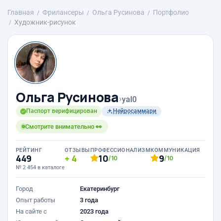
Главная
Фрилансеры
Ольга Русинова
Портфолио
Художник-рисунок
Ольга Русинова
›
yal0
Паспорт верифицирован
Нейросаммари
Смотрите внимательно 👀
РЕЙТИНГ
ОТЗЫВЫ
ПРОФЕССИОНАЛИЗМ
КОММУНИКАЦИЯ
449
4
10
9
/10
/10
№ 2 454 в каталоге
Город
Екатеринбург
Опыт работы
3 года
На сайте с
2023 года