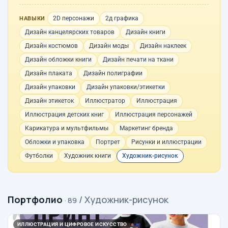
2D персонажи
2д графика
НАВЫКИ
Дизайн канцелярских товаров
Дизайн книги
Дизайн костюмов
Дизайн моды
Дизайн наклеек
Дизайн обложки книги
Дизайн печати на ткани
Дизайн плаката
Дизайн полиграфии
Дизайн упаковки
Дизайн упаковки/этикетки
Дизайн этикеток
Иллюстратор
Иллюстрация
Иллюстрация детских книг
Иллюстрация персонажей
Карикатура и мультфильмы
Маркетинг бренда
Обложки и упаковка
Портрет
Рисунки и иллюстрации
Футболки
Художник книги
Художник-рисунок
Портфолио
/ Художник-рисунок
· 89
ИЛЛЮСТРАЦИЯ И ЦИФРОВОЕ ИСКУССТВО