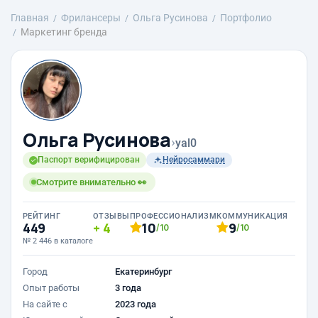
Главная
Фрилансеры
Ольга Русинова
Портфолио
Маркетинг бренда
Ольга Русинова
›
yal0
Паспорт верифицирован
Нейросаммари
Смотрите внимательно 👀
РЕЙТИНГ
ОТЗЫВЫ
ПРОФЕССИОНАЛИЗМ
КОММУНИКАЦИЯ
449
4
10
9
/10
/10
№ 2 446 в каталоге
Город
Екатеринбург
Опыт работы
3 года
На сайте с
2023 года