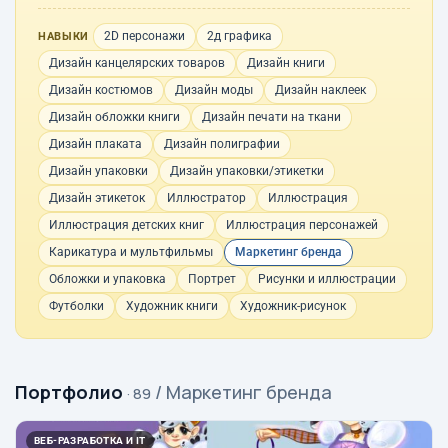
2D персонажи
2д графика
НАВЫКИ
Дизайн канцелярских товаров
Дизайн книги
Дизайн костюмов
Дизайн моды
Дизайн наклеек
Дизайн обложки книги
Дизайн печати на ткани
Дизайн плаката
Дизайн полиграфии
Дизайн упаковки
Дизайн упаковки/этикетки
Дизайн этикеток
Иллюстратор
Иллюстрация
Иллюстрация детских книг
Иллюстрация персонажей
Карикатура и мультфильмы
Маркетинг бренда
Обложки и упаковка
Портрет
Рисунки и иллюстрации
Футболки
Художник книги
Художник-рисунок
Портфолио
/ Маркетинг бренда
· 89
ВЕБ-РАЗРАБОТКА И IT