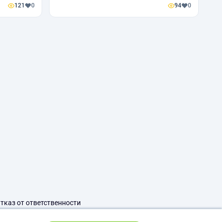
121
0
94
0
тказ от ответственности