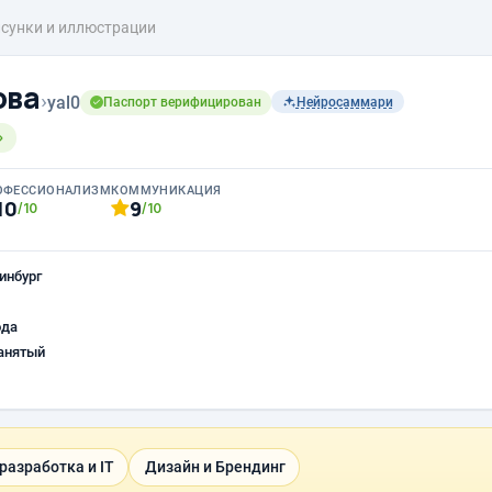
сунки и иллюстрации
ова
›
yal0
Паспорт верифицирован
Нейросаммари

ОФЕССИОНАЛИЗМ
КОММУНИКАЦИЯ
10
9
/10
/10
инбург
ода
анятый
разработка и IT
Дизайн и Брендинг