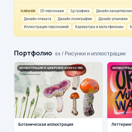
2D персонажи
2д графика
Дизайн канцелярски
НАВЫКИ
Дизайн плаката
Дизайн полиграфии
Дизайн упаковки
Иллюстрация персонажей
Карикатура и мультфильмы
М
Портфолио
/ Рисунки и иллюстрации
· 89
ИЛЛЮСТРАЦИЯ И ЦИФРОВОЕ ИСКУССТВО
ИЛЛЮСТРАЦ
Ботаническая иллюстрация
Леттеринг