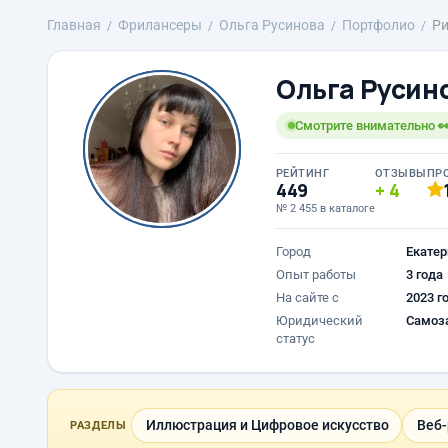
Главная
Фрилансеры
Ольга Русинова
Портфолио
Ри
Ольга Русин
Смотрите внимательно 
РЕЙТИНГ
ОТЗЫВЫ
ПР
449
4
№ 2 455 в каталоге
Город
Екатер
Опыт работы
3 года
На сайте с
2023 г
Юридический
Самоз
статус
Иллюстрация и Цифровое искусство
Веб-
РАЗДЕЛЫ