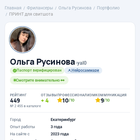
Главная
Фрилансеры
Ольга Русинова
Портфолио
ПРИНТ для свитшота
Ольга Русинова
›
yal0
Паспорт верифицирован
Нейросаммари
Смотрите внимательно 👀
РЕЙТИНГ
ОТЗЫВЫ
ПРОФЕССИОНАЛИЗМ
КОММУНИКАЦИЯ
449
4
10
9
/10
/10
№ 2 455 в каталоге
Город
Екатеринбург
Опыт работы
3 года
На сайте с
2023 года