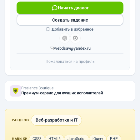
Начать диалог
Создать задание
Добавить в избранное
webdsav@yandex.ru
Пожаловаться на профиль
Freelance.Boutique
Премиум-сервис для лучших исполнителей
Веб-разработка и IT
РАЗДЕЛЫ
CSS3
HTML5
JavaScript
jQuery
PHP
НАВЫКИ