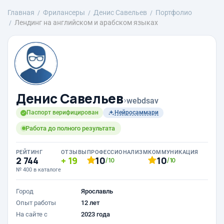
Главная
Фрилансеры
Денис Савельев
Портфолио
Лендинг на английском и арабском языках
Денис Савельев
›
webdsav
Паспорт верифицирован
Нейросаммари
Работа до полного результата
РЕЙТИНГ
ОТЗЫВЫ
ПРОФЕССИОНАЛИЗМ
КОММУНИКАЦИЯ
2 744
19
10
10
/10
/10
№ 400 в каталоге
Город
Ярославль
Опыт работы
12 лет
На сайте с
2023 года