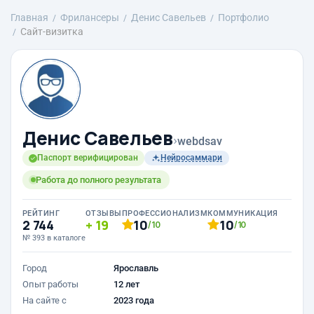
Главная
Фрилансеры
Денис Савельев
Портфолио
Сайт-визитка
Денис Савельев
›
webdsav
Паспорт верифицирован
Нейросаммари
Работа до полного результата
РЕЙТИНГ
ОТЗЫВЫ
ПРОФЕССИОНАЛИЗМ
КОММУНИКАЦИЯ
2 744
19
10
10
/10
/10
№ 393 в каталоге
Город
Ярославль
Опыт работы
12 лет
На сайте с
2023 года