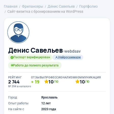
Главная
Фрилансеры
Денис Савельев
Портфолио
Сайт-визитка с бронированием на WordPress
Денис Савельев
›
webdsav
Паспорт верифицирован
Нейросаммари
Работа до полного результата
РЕЙТИНГ
ОТЗЫВЫ
ПРОФЕССИОНАЛИЗМ
КОММУНИКАЦИЯ
2 744
19
10
10
/10
/10
№ 394 в каталоге
Город
Ярославль
Опыт работы
12 лет
На сайте с
2023 года