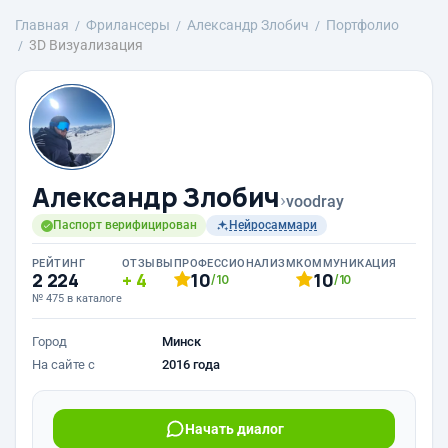
Главная
Фрилансеры
Александр Злобич
Портфолио
3D Визуализация
Александр Злобич
›
voodray
Паспорт верифицирован
Нейросаммари
РЕЙТИНГ
ОТЗЫВЫ
ПРОФЕССИОНАЛИЗМ
КОММУНИКАЦИЯ
2 224
4
10
10
/10
/10
№ 475 в каталоге
Город
Минск
На сайте с
2016 года
Начать диалог