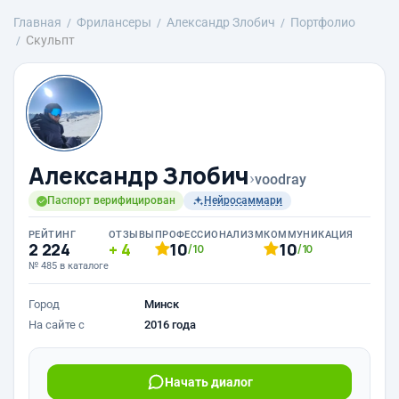
Главная
Фрилансеры
Александр Злобич
Портфолио
Скульпт
Александр Злобич
›
voodray
Паспорт верифицирован
Нейросаммари
РЕЙТИНГ
ОТЗЫВЫ
ПРОФЕССИОНАЛИЗМ
КОММУНИКАЦИЯ
2 224
4
10
10
/10
/10
№ 485 в каталоге
Город
Минск
На сайте с
2016 года
Начать диалог