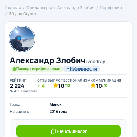
Главная
Фрилансеры
Александр Злобич
Портфолио
3D для Сrypto
Александр Злобич
›
voodray
Паспорт верифицирован
Нейросаммари
РЕЙТИНГ
ОТЗЫВЫ
ПРОФЕССИОНАЛИЗМ
КОММУНИКАЦИЯ
2 224
4
10
10
/10
/10
№ 471 в каталоге
Город
Минск
На сайте с
2016 года
Начать диалог