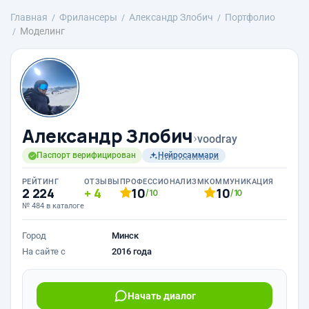
Главная
Фрилансеры
Александр Злобич
Портфолио
Моделинг
Александр Злобич
›
voodray
Паспорт верифицирован
Нейросаммари
РЕЙТИНГ
ОТЗЫВЫ
ПРОФЕССИОНАЛИЗМ
КОММУНИКАЦИЯ
2 224
4
10
10
/10
/10
№ 484 в каталоге
Город
Минск
На сайте с
2016 года
Начать диалог