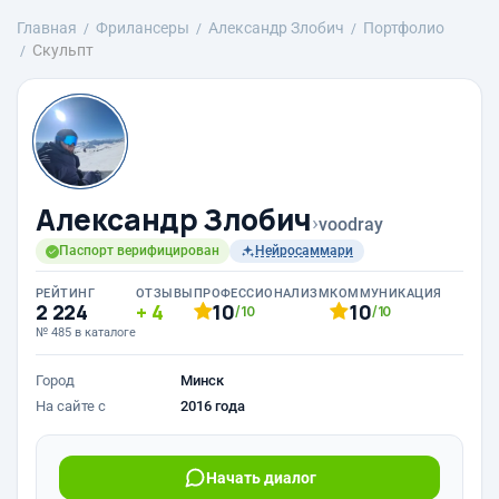
Главная
Фрилансеры
Александр Злобич
Портфолио
Скульпт
Александр Злобич
›
voodray
Паспорт верифицирован
Нейросаммари
РЕЙТИНГ
ОТЗЫВЫ
ПРОФЕССИОНАЛИЗМ
КОММУНИКАЦИЯ
2 224
4
10
10
/10
/10
№ 485 в каталоге
Город
Минск
На сайте с
2016 года
Начать диалог