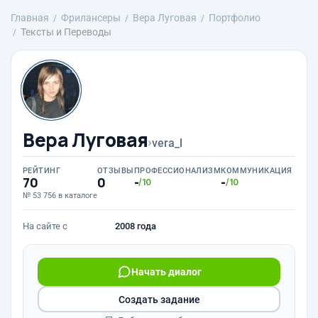
Главная
Фрилансеры
Вера Луговая
Портфолио
Тексты и Переводы
Вера Луговая
›
vera_l
РЕЙТИНГ
ОТЗЫВЫ
ПРОФЕССИОНАЛИЗМ
КОММУНИКАЦИЯ
70
0
-
-
/10
/10
№ 53 756 в каталоге
На сайте с
2008 года
Начать диалог
Создать задание