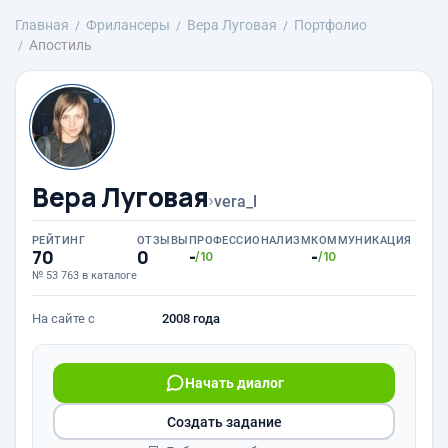
Главная
Фрилансеры
Вера Луговая
Портфолио
Апостиль
Вера Луговая
›
vera_l
РЕЙТИНГ
ОТЗЫВЫ
ПРОФЕССИОНАЛИЗМ
КОММУНИКАЦИЯ
70
0
-
-
/10
/10
№ 53 763 в каталоге
На сайте с
2008 года
Начать диалог
Создать задание