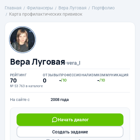
Главная
Фрилансеры
Вера Луговая
Портфолио
Карта профилактических прививок
Вера Луговая
›
vera_l
РЕЙТИНГ
ОТЗЫВЫ
ПРОФЕССИОНАЛИЗМ
КОММУНИКАЦИЯ
70
0
-
-
/10
/10
№ 53 763 в каталоге
На сайте с
2008 года
Начать диалог
Создать задание