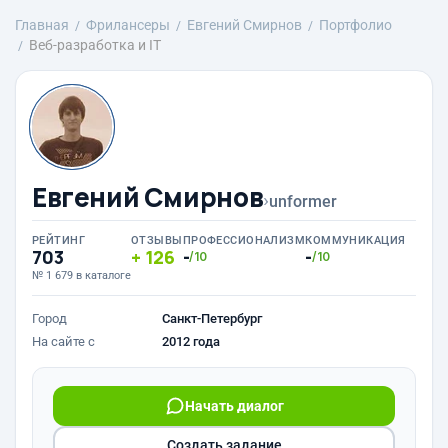
Главная
Фрилансеры
Евгений Смирнов
Портфолио
Веб-разработка и IT
Евгений Смирнов
›
unformer
РЕЙТИНГ
ОТЗЫВЫ
ПРОФЕССИОНАЛИЗМ
КОММУНИКАЦИЯ
703
126
-
-
/10
/10
№ 1 679 в каталоге
Город
Санкт-Петербург
На сайте с
2012 года
Начать диалог
Создать задание