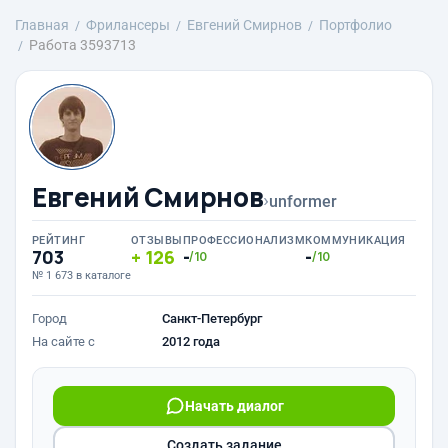
Главная
Фрилансеры
Евгений Смирнов
Портфолио
Работа 3593713
Евгений Смирнов
›
unformer
РЕЙТИНГ
ОТЗЫВЫ
ПРОФЕССИОНАЛИЗМ
КОММУНИКАЦИЯ
703
126
-
-
/10
/10
№ 1 673 в каталоге
Город
Санкт-Петербург
На сайте с
2012 года
Начать диалог
Создать задание