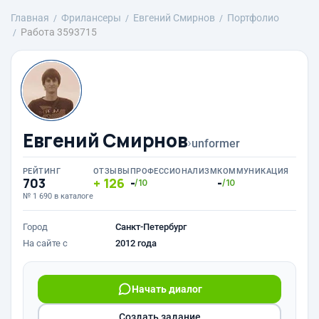
Главная
Фрилансеры
Евгений Смирнов
Портфолио
Работа 3593715
Евгений Смирнов
›
unformer
РЕЙТИНГ
ОТЗЫВЫ
ПРОФЕССИОНАЛИЗМ
КОММУНИКАЦИЯ
703
126
-
-
/10
/10
№ 1 690 в каталоге
Город
Санкт-Петербург
На сайте с
2012 года
Начать диалог
Создать задание