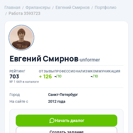
Главная
Фрилансеры
Евгений Смирнов
Портфолио
Работа 3593723
Евгений Смирнов
›
unformer
РЕЙТИНГ
ОТЗЫВЫ
ПРОФЕССИОНАЛИЗМ
КОММУНИКАЦИЯ
703
126
-
-
/10
/10
№ 1 669 в каталоге
Город
Санкт-Петербург
На сайте с
2012 года
Начать диалог
Создать задание