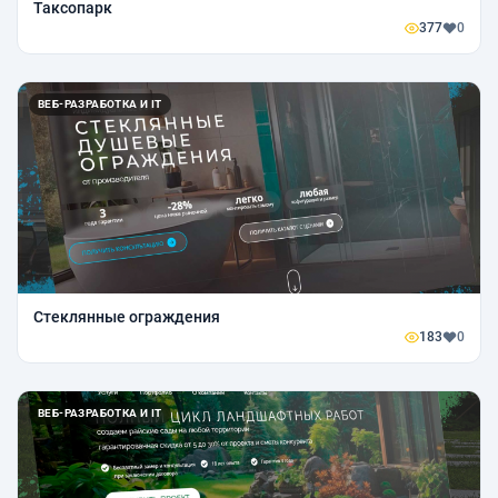
Таксопарк
377
0
ВЕБ-РАЗРАБОТКА И IT
Стеклянные ограждения
183
0
ВЕБ-РАЗРАБОТКА И IT