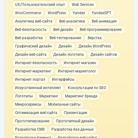
UX/Пользовательский опыт
Web Services
WooCommerce
WordPress
Yandex
YandexGPT
Аналитика веб-сайта
Веб-аналитика
Веб-анимация
Веб-безопасность
Веб-дизайн
Веб-программирование
Веб-разработка
Веб-тестирование
Верстка
Графический дизайн
Дизайн
Дизайн WordPress
Дизайн веб-сайта
Дизайн логотипа
Дизайн сайтов
Интернет-безопасность
Интернет магазин
Интернет-маркетинг
Интернет-маркетолог
Интернет портал
Интерфейсы
Искусственный интеллект
Консультации по SEO
Логотипы
Маркетинг
Маркетинг бренда
Микросервисы
Мобильные сайты
Оптимизация веб-сайта
Презентации
Прототипирование
Прототипный дизайн
Разработка CMS
Разработка баз данных
Разработка бэкенда
Разработка веб-сайта