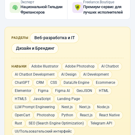
Эксперт
Freelance.Boutique
Национальной Гильдии
Премиум-сервис для
Фрилансеров
лучших исполнителей
Веб-разработка и IT
РАЗДЕЛЫ
Дизайн и Брендинг
Adobe Illustrator
Adobe Photoshop
AI Chatbot
НАВЫКИ
AI Chatbot Development
AI Design
AI Development
ChatGPT
CRM
CSS
DataLife Engine
Ecommerce
Elementor
Figma
Figma AI
GeoJSON
HTML
HTML5
JavaScript
Landing Page
LLM Prompt Engineering
Nest.js
Next.js
Node.js
OpenCart
Photoshop
Python
React.js
React Native
Rust
SEO (Search Engine Optimization)
Telegram API
UI/Пользовательский интерфейс