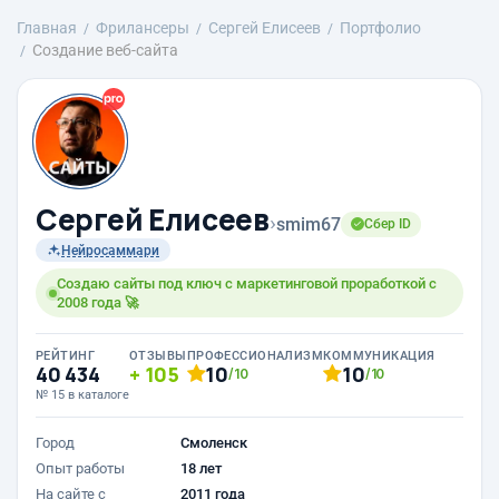
Главная
Фрилансеры
Сергей Елисеев
Портфолио
Создание веб-сайта
Сергей Елисеев
›
smim67
Сбер ID
Нейросаммари
Создаю сайты под ключ с маркетинговой проработкой с
2008 года 🚀
РЕЙТИНГ
ОТЗЫВЫ
ПРОФЕССИОНАЛИЗМ
КОММУНИКАЦИЯ
40 434
105
10
10
/10
/10
№ 15 в каталоге
Город
Смоленск
Опыт работы
18 лет
На сайте с
2011 года