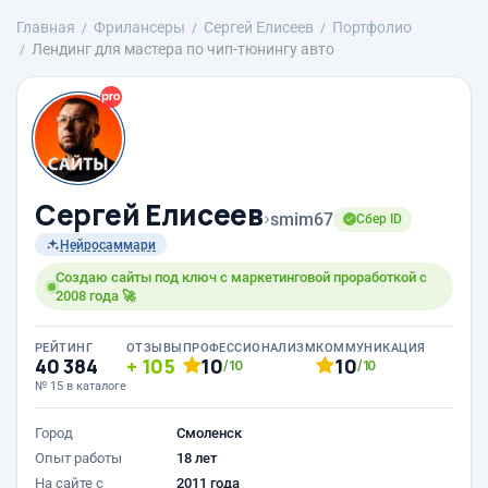
Главная
Фрилансеры
Сергей Елисеев
Портфолио
Лендинг для мастера по чип-тюнингу авто
Сергей Елисеев
›
smim67
Сбер ID
Нейросаммари
Создаю сайты под ключ с маркетинговой проработкой с
2008 года 🚀
РЕЙТИНГ
ОТЗЫВЫ
ПРОФЕССИОНАЛИЗМ
КОММУНИКАЦИЯ
40 384
105
10
10
/10
/10
№ 15 в каталоге
Город
Смоленск
Опыт работы
18 лет
На сайте с
2011 года