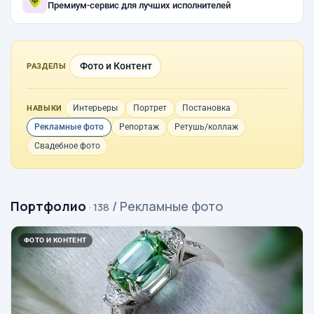
Премиум-сервис для лучших исполнителей
Фото и Контент
РАЗДЕЛЫ
Интерьеры
Портрет
Постановка
НАВЫКИ
Рекламные фото
Репортаж
Ретушь/коллаж
Свадебное фото
Портфолио
/ Рекламные фото
· 138
ФОТО И КОНТЕНТ