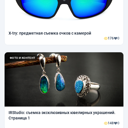
X-try: предметная съемка очков с камерой
176
0
ФОТО И КОНТЕНТ
IRStudio: съемка эксклюзивных ювелирных украшений.
Страница 1
148
0