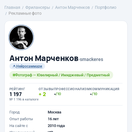
Главная
Фрилансеры
Антон Марченков
Портфолио
Рекламные фото
Антон Марченков
›
smackeres
Нейросаммари
Фотограф — Ювелирный / Имиджевый / Предметный
РЕЙТИНГ
ОТЗЫВЫ
ПРОФЕССИОНАЛИЗМ
КОММУНИКАЦИЯ
1 197
2
-
-
/10
/10
№ 1 196 в каталоге
Город
Москва
Опыт работы
16 лет
На сайте с
2010 года