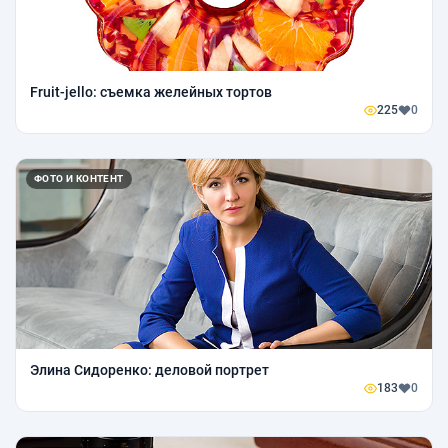
Fruit-jello: съемка желейных тортов
225
0
ФОТО И КОНТЕНТ
Элина Сидоренко: деловой портрет
183
0