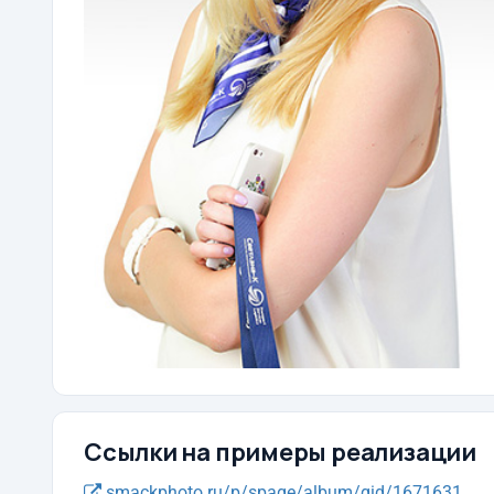
Ссылки на примеры реализации
smackphoto.ru/p/spage/album/gid/1671631