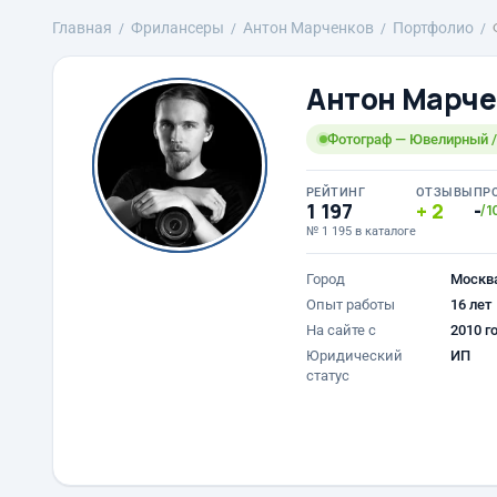
Главная
Фрилансеры
Антон Марченков
Портфолио
Антон Марче
Фотограф — Ювелирный 
РЕЙТИНГ
ОТЗЫВЫ
ПР
1 197
2
-
/1
№ 1 195 в каталоге
Город
Москв
Опыт работы
16 лет
На сайте с
2010 г
Юридический
ИП
статус