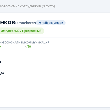
Фотосъемка сотрудников (3 фото).
нков
›
smackeres
Нейросаммари
/ Имиджевый / Предметный
ОФЕССИОНАЛИЗМ
КОММУНИКАЦИЯ
-
0
/10
а
ода