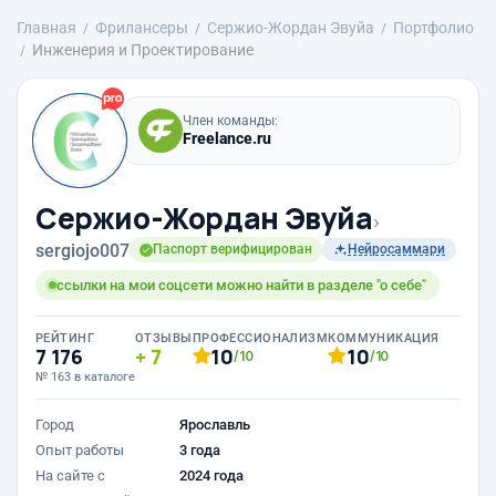
Главная
Фрилансеры
Сержио-Жордан Эвуйа
Портфолио
Инженерия и Проектирование
Член команды:
Freelance.ru
Сержио-Жордан Эвуйа
›
sergiojo007
Паспорт верифицирован
Нейросаммари
ссылки на мои соцсети можно найти в разделе "о себе"
РЕЙТИНГ
ОТЗЫВЫ
ПРОФЕССИОНАЛИЗМ
КОММУНИКАЦИЯ
7 176
7
10
10
/10
/10
№ 163 в каталоге
Город
Ярославль
Опыт работы
3 года
На сайте с
2024 года