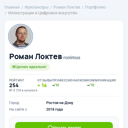
Главная
Фрилансеры
Роман Локтев
Портфолио
Иллюстрация и Цифровое искусство
Роман Локтев
›
ronimus
Сделаю идеально!
РЕЙТИНГ
ОТЗЫВЫ
ПРОФЕССИОНАЛИЗМ
КОММУНИКАЦИЯ
254
14
-
-
/10
/10
№ 4 724 в каталоге
Город
Ростов-на-Дону
На сайте с
2018 года
Начать диалог