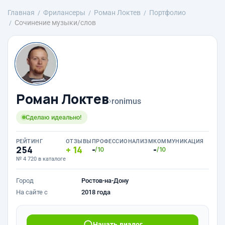
Главная
Фрилансеры
Роман Локтев
Портфолио
Сочинение музыки/слов
Роман Локтев
›
ronimus
Сделаю идеально!
РЕЙТИНГ
ОТЗЫВЫ
ПРОФЕССИОНАЛИЗМ
КОММУНИКАЦИЯ
254
14
-
-
/10
/10
№ 4 720 в каталоге
Город
Ростов-на-Дону
На сайте с
2018 года
Начать диалог