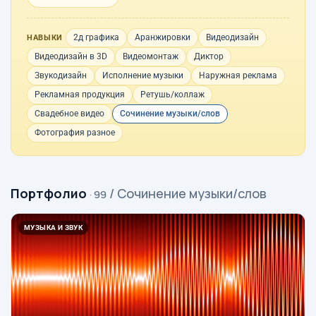
2д графика
Аранжировки
Видеодизайн
НАВЫКИ
Видеодизайн в 3D
Видеомонтаж
Диктор
Звукодизайн
Исполнение музыки
Наружная реклама
Рекламная продукция
Ретушь/коллаж
Свадебное видео
Сочинение музыки/слов
Фотография разное
Портфолио
/ Сочинение музыки/слов
· 99
МУЗЫКА И ЗВУК