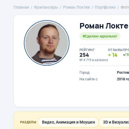
Главная
Фрилансеры
Роман Локтев
Портфолио
Фот
Роман Локте
Сделаю идеально!
РЕЙТИНГ
ОТЗЫВЫ
ПР
254
14
-
/1
№ 4 719 в каталоге
Город
Ростов
На сайте с
2018 г
Видео, Анимация и Моушен
3D и Визуали
РАЗДЕЛЫ