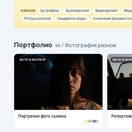
2д графика
Аранжировки
Видеодизайн
Виде
НАВЫКИ
Ретушь/коллаж
Свадебное видео
Сочинение музыки/сл
Портфолио
/ Фотография разное
· 99
ФОТО И КОНТЕНТ
ФОТО И КОН
Портреная фото съемка
Репортаж
57
0