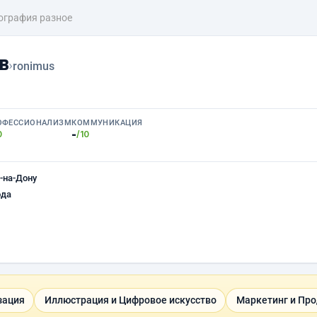
ография разное
в
›
ronimus
ОФЕССИОНАЛИЗМ
КОММУНИКАЦИЯ
-
0
/10
-на-Дону
ода
зация
Иллюстрация и Цифровое искусство
Маркетинг и Пр