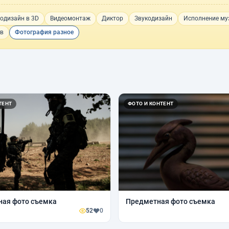
одизайн в 3D
Видеомонтаж
Диктор
Звукодизайн
Исполнение му
ов
Фотография разное
ТЕНТ
ФОТО И КОНТЕНТ
ная фото съемка
Предметная фото съемка
52
0