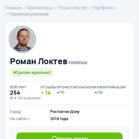
Главная
Фрилансеры
Роман Локтев
Портфолио
Наружная реклама
Роман Локтев
›
ronimus
Сделаю идеально!
РЕЙТИНГ
ОТЗЫВЫ
ПРОФЕССИОНАЛИЗМ
КОММУНИКАЦИЯ
254
14
-
-
/10
/10
№ 4 723 в каталоге
Город
Ростов-на-Дону
На сайте с
2018 года
Начать диалог