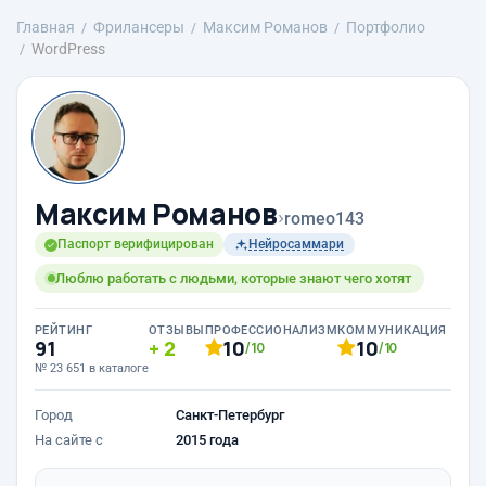
Главная
Фрилансеры
Максим Романов
Портфолио
WordPress
Максим Романов
›
romeo143
Паспорт верифицирован
Нейросаммари
Люблю работать с людьми, которые знают чего хотят
РЕЙТИНГ
ОТЗЫВЫ
ПРОФЕССИОНАЛИЗМ
КОММУНИКАЦИЯ
91
2
10
10
/10
/10
№ 23 651 в каталоге
Город
Санкт-Петербург
На сайте с
2015 года