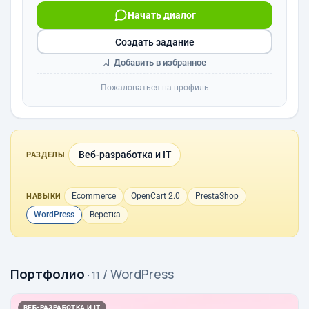
Начать диалог
Создать задание
Добавить в избранное
Пожаловаться на профиль
Веб-разработка и IT
РАЗДЕЛЫ
Ecommerce
OpenCart 2.0
PrestaShop
НАВЫКИ
WordPress
Верстка
Портфолио
/ WordPress
· 11
ВЕБ-РАЗРАБОТКА И IT