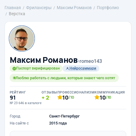
Главная
Фрилансеры
Максим Романов
Портфолио
Верстка
Максим Романов
›
romeo143
Паспорт верифицирован
Нейросаммари
Люблю работать с людьми, которые знают чего хотят
РЕЙТИНГ
ОТЗЫВЫ
ПРОФЕССИОНАЛИЗМ
КОММУНИКАЦИЯ
91
2
10
10
/10
/10
№ 23 646 в каталоге
Город
Санкт-Петербург
На сайте с
2015 года