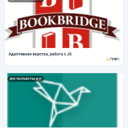
Адаптивная верстка, работа с JS
78
0
ВЕБ-РАЗРАБОТКА И IT