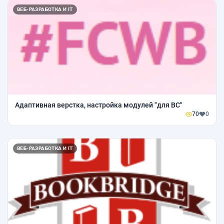
ВЕБ-РАЗРАБОТКА И IT
Адаптивная верстка, настройка модулей "для ВС"
70
0
ВЕБ-РАЗРАБОТКА И IT