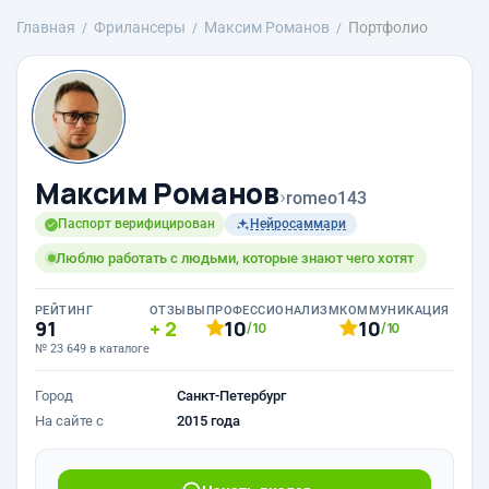
Главная
Фрилансеры
Максим Романов
Портфолио
Максим Романов
›
romeo143
Паспорт верифицирован
Нейросаммари
Люблю работать с людьми, которые знают чего хотят
РЕЙТИНГ
ОТЗЫВЫ
ПРОФЕССИОНАЛИЗМ
КОММУНИКАЦИЯ
91
2
10
10
/10
/10
№ 23 649 в каталоге
Город
Санкт-Петербург
На сайте с
2015 года