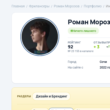
Главная
Фрилансеры
Роман Морозов
Портфолио
Ин
Роман Мороз
Ничего лишнего
РЕЙТИНГ
ОТЗЫВЫ
П
92
3
-
/
№ 23 155 в каталоге
Город
Сочи
На сайте с
2022 г
Дизайн и Брендинг
РАЗДЕЛЫ