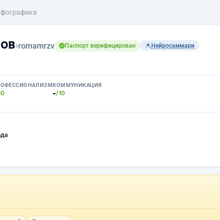
фографика
ов
›
romamrzv
Паспорт верифицирован
Нейросаммари
РОФЕССИОНАЛИЗМ
КОММУНИКАЦИЯ
-
10
/10
ода