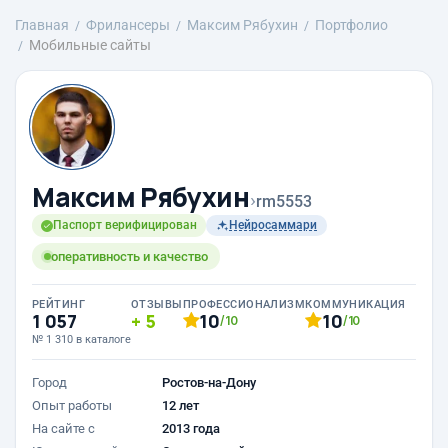
Главная
Фрилансеры
Максим Рябухин
Портфолио
Мобильные сайты
Максим Рябухин
›
rm5553
Паспорт верифицирован
Нейросаммари
оперативность и качество
РЕЙТИНГ
ОТЗЫВЫ
ПРОФЕССИОНАЛИЗМ
КОММУНИКАЦИЯ
1 057
5
10
10
/10
/10
№ 1 310 в каталоге
Город
Ростов-на-Дону
Опыт работы
12 лет
На сайте с
2013 года