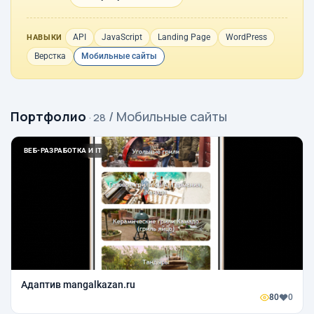
API
JavaScript
Landing Page
WordPress
НАВЫКИ
Верстка
Мобильные сайты
Портфолио
/ Мобильные сайты
· 28
ВЕБ-РАЗРАБОТКА И IT
Адаптив mangalkazan.ru
80
0