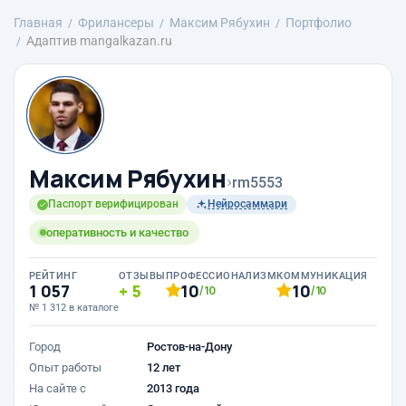
Главная
Фрилансеры
Максим Рябухин
Портфолио
Адаптив mangalkazan.ru
Максим Рябухин
›
rm5553
Паспорт верифицирован
Нейросаммари
оперативность и качество
РЕЙТИНГ
ОТЗЫВЫ
ПРОФЕССИОНАЛИЗМ
КОММУНИКАЦИЯ
1 057
5
10
10
/10
/10
№ 1 312 в каталоге
Город
Ростов-на-Дону
Опыт работы
12 лет
На сайте с
2013 года