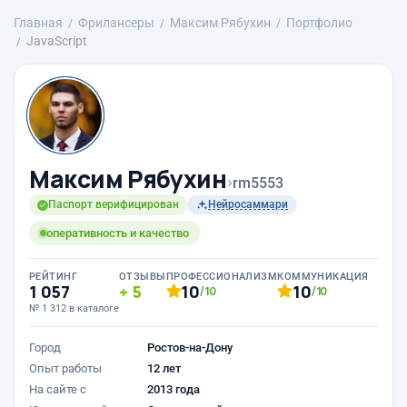
Главная
Фрилансеры
Максим Рябухин
Портфолио
JavaScript
Максим Рябухин
›
rm5553
Паспорт верифицирован
Нейросаммари
оперативность и качество
РЕЙТИНГ
ОТЗЫВЫ
ПРОФЕССИОНАЛИЗМ
КОММУНИКАЦИЯ
1 057
5
10
10
/10
/10
№ 1 312 в каталоге
Город
Ростов-на-Дону
Опыт работы
12 лет
На сайте с
2013 года