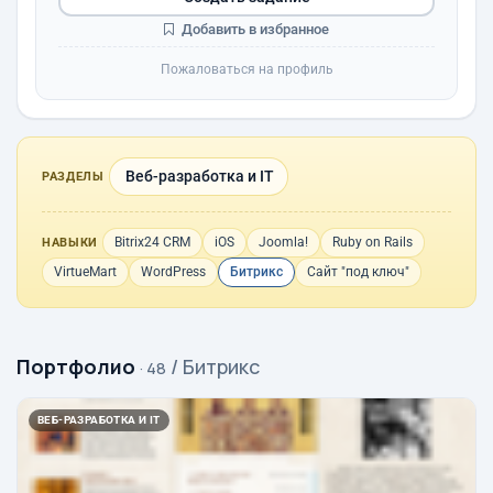
Добавить в избранное
Пожаловаться на профиль
Веб-разработка и IT
РАЗДЕЛЫ
Bitrix24 CRM
iOS
Joomla!
Ruby on Rails
НАВЫКИ
VirtueMart
WordPress
Битрикс
Сайт "под ключ"
Портфолио
/ Битрикс
· 48
ВЕБ-РАЗРАБОТКА И IT