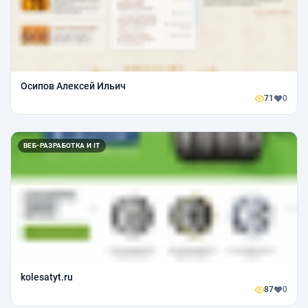
Осипов Алексей Ильич
71
0
ВЕБ-РАЗРАБОТКА И IT
kolesatyt.ru
87
0