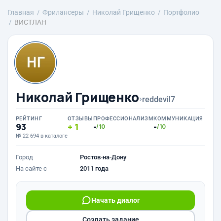
Главная
Фрилансеры
Николай Грищенко
Портфолио
ВИСТЛАН
Николай Грищенко
›
reddevil7
РЕЙТИНГ
ОТЗЫВЫ
ПРОФЕССИОНАЛИЗМ
КОММУНИКАЦИЯ
93
1
-
-
/10
/10
№ 22 694 в каталоге
Город
Ростов-на-Дону
На сайте с
2011 года
Начать диалог
Создать задание