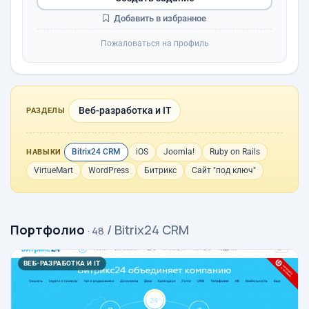
Добавить в избранное
Пожаловаться на профиль
Веб-разработка и IT
РАЗДЕЛЫ
Bitrix24 CRM
iOS
Joomla!
Ruby on Rails
НАВЫКИ
VirtueMart
WordPress
Битрикс
Сайт "под ключ"
Портфолио
/ Bitrix24 CRM
· 48
ВЕБ-РАЗРАБОТКА И IT