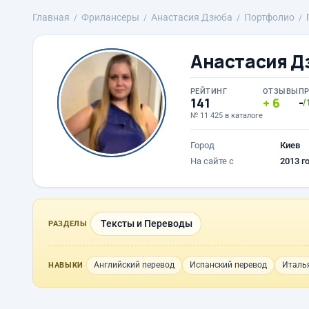
Главная
Фрилансеры
Анастасия Дзюба
Портфолио
Анастасия Д
РЕЙТИНГ
ОТЗЫВЫ
П
141
6
-
/
№ 11 425 в каталоге
Город
Киев
На сайте с
2013 г
Тексты и Переводы
РАЗДЕЛЫ
Английский перевод
Испанский перевод
Италь
НАВЫКИ