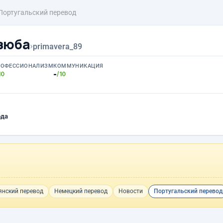
Португальский перевод
зюба
›
primavera_89
РОФЕССИОНАЛИЗМ
КОММУНИКАЦИЯ
-
10
/10
ода
янский перевод
Немецкий перевод
Новости
Португальский перевод