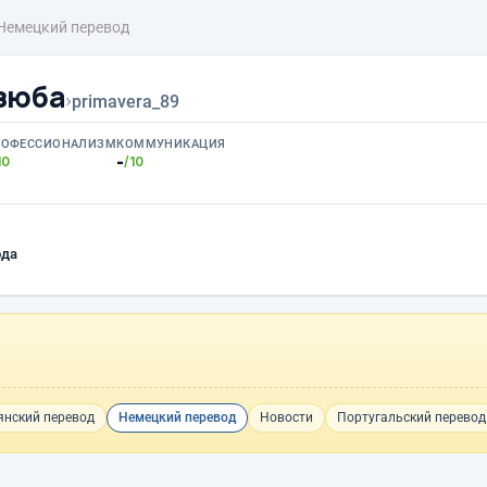
Немецкий перевод
зюба
›
primavera_89
РОФЕССИОНАЛИЗМ
КОММУНИКАЦИЯ
-
10
/10
ода
янский перевод
Немецкий перевод
Новости
Португальский перевод